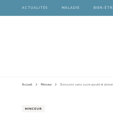
ACTUALITÉS
MALADIE
BIEN-ÊTR
Votre spécialiste santé
Conne
Accueil
Minceur
Boissons sans sucre ajouté et aliment
MINCEUR