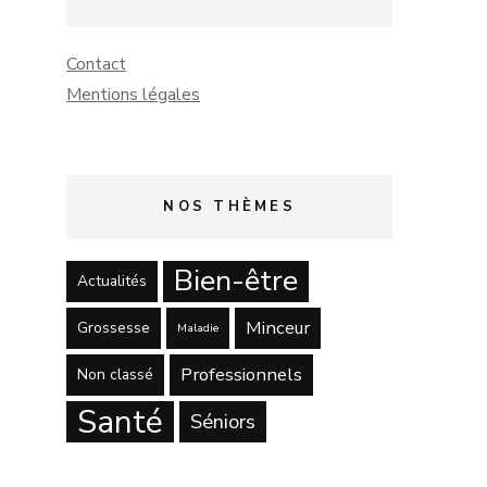
Contact
Mentions légales
NOS THÈMES
Bien-être
Actualités
Minceur
Grossesse
Maladie
Professionnels
Non classé
Santé
Séniors